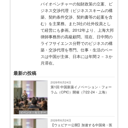
バイオベンチャーの知財政策の立案、ビ
ジネス交渉代理（ビジネススキームの構
築、契約条件交渉、契約書等の起案を含
む）を主業務。また3社の社外役員とし
て経営にも参画。2012年より、上海大邦
律師事務所の高級顧問。現在、日中間の
ライフサイエンス分野でのビジネスの構
築・交渉代理を専門。仕事・生活のベー
スは中国が主体、日本には年間２－３か
月滞在。
最新の投稿
2026年6月24日
第1回 中国新薬イノベーション・フォー
ラム（CPIC）開催（7/22-24・上海）
イベント・セミナー
2026年6月24日
【ウェビナー公開】加速する中国発・医