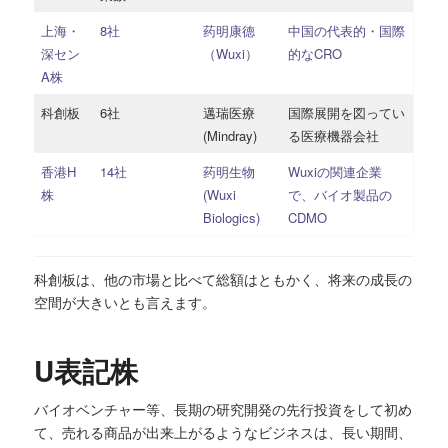
上海・
8社
药明康德
中国の代表的・国際
深セン
（Wuxi）
的なCRO
A株
科創板
6社
邁瑞医療
国際展開を図ってい
(Mindray)
る医療機器会社
香港H
14社
药明生物
Wuxiの関連企業
株
(Wuxi
で、バイオ製品の
Biologics)
CDMO
科創板は、他の市場と比べて総額はともかく、将来の成長の
空間が大きいとも言えます。
U表記株
バイオベンチャー等、長期の研究開発の先行投資をして初め
て、売れる商品が出来上がるようなビジネスは、長い期間、