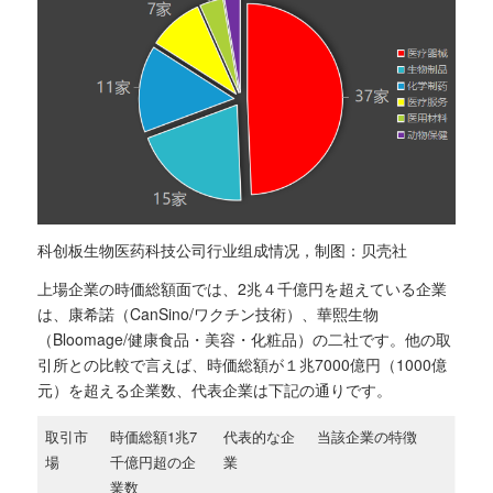
科创板生物医药科技公司行业组成情况，制图：贝壳社
上場企業の時価総額面では、2兆４千億円を超えている企業
は、康希諾（CanSino/ワクチン技術）、華熙生物
（Bloomage/健康食品・美容・化粧品）の二社です。他の取
引所との比較で言えば、時価総額が１兆7000億円（1000億
元）を超える企業数、代表企業は下記の通りです。
取引市
時価総額1兆7
代表的な企
当該企業の特徴
場
千億円超の企
業
業数