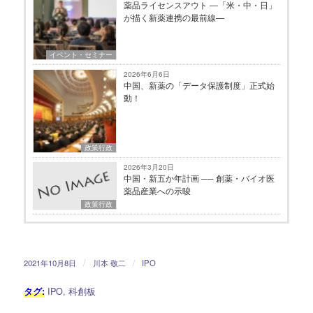
薬品ライセンスアウト ―「米・中・日」
が描く新薬連携の最前線―
イベント・セミナー
2026年6月6日
中国、新薬の「データ保護制度」正式始
動！
政策行政
2026年3月20日
中国・新五か年計画 ── 創薬・バイオ医
薬品産業への示唆
政策行政
/
2021年10月8日
川本 敬二
/
IPO
タグ:
IPO
,
科創板