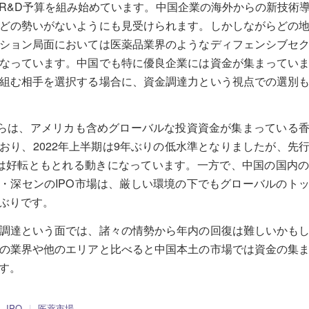
R&D予算を組み始めています。中国企業の海外からの新技術
どの勢いがないようにも見受けられます。しかしながらどの
ション局面においては医薬品業界のようなディフェンシブセ
なっています。中国でも特に優良企業には資金が集まってい
組む相手を選択する場合に、資金調達力という視点での選別
からは、アメリカも含めグローバルな投資資金が集まっている
おり、2022年上半期は9年ぶりの低水準となりましたが、先
は好転ともとれる動きになっています。一方で、中国の国内
・深センのIPO市場は、厳しい環境の下でもグローバルのト
ぶりです。
調達という面では、諸々の情勢から年内の回復は難しいかも
の業界や他のエリアと比べると中国本土の市場では資金の集
す。
IPO
|
医薬市場