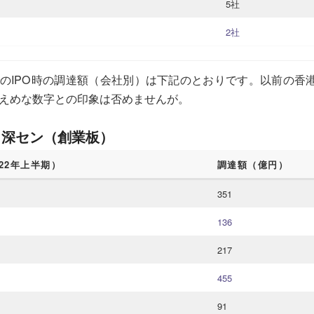
5社
2社
のIPO時の調達額（会社別）は下記のとおりです。以前の香港
えめな数字との印象は否めませんが。
、深セン（創業板）
022年上半期）
調達額（億円）
351
136
217
455
91