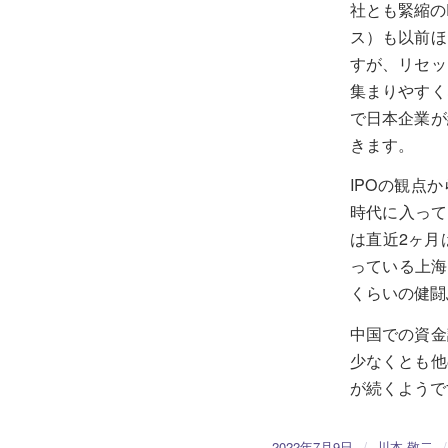
社とも緊縮の
ス）も以前ほ
すが、リセッ
集まりやすく
で日本企業が
きます。
IPOの観点
時代に入って
は直近2ヶ月
っている上海
くらいの健闘
中国での資金
少なくとも他
が続くようで
/
2022年7月9日
川本 敬二
/