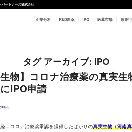
ネス・パートナーズ株式会社
企業分析
R&D新薬
IPO
医薬市場
政策行
タグ アーカイブ:
IPO
実生物】コロナ治療薬の真実生
にIPO申請
08/8
の経口コロナ治療薬承認を獲得したばかりの
真実生物（
河南真