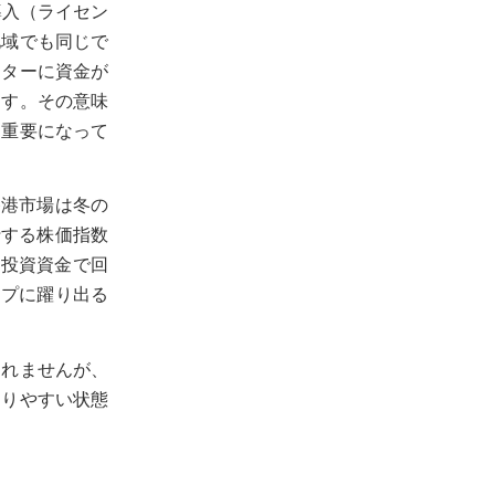
導入（ライセン
地域でも同じで
クターに資金が
ます。その意味
も重要になって
香港市場は冬の
行する株価指数
の投資資金で回
ップに躍り出る
しれませんが、
まりやすい状態