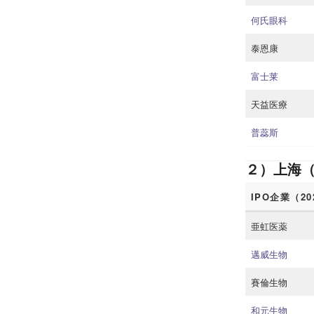
何氏眼科
泰恩康
富士莱
天益医療
普蕊斯
２）上海
IPO企業（2
亜虹医薬
邁威生物
賽倫生物
和元生物