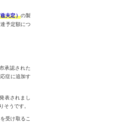
）
の製
阿兹夫定
調達予定額につ
て上市承認された
を適応症に追加す
と発表されまし
なりそうです。
円を受け取るこ