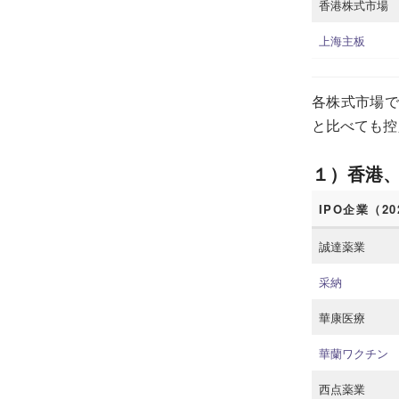
香港株式市場
上海主板
各株式市場で
と比べても控
１）香港
IPO企業（2
誠達薬業
采納
華康医療
華蘭ワクチン
西点薬業