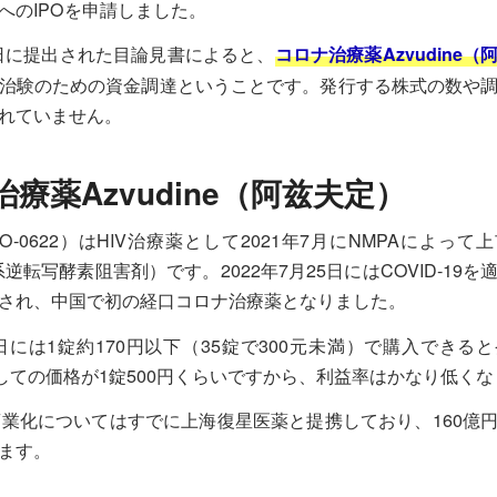
へのIPOを申請しました。
月4日に提出された目論見書によると、
コロナ治療薬Azvudine（
治験のための資金調達ということです。発行する株式の数や
れていません。
療薬Azvudine（阿兹夫定）
e（RO-0622）はHIV治療薬として2021年7月にNMPAによっ
系逆転写酵素阻害剤）です。2022年7月25日にはCOVID-19
され、中国で初の経口コロナ治療薬となりました。
月7日には1錠約170円以下（35錠で300元未満）で購入できる
としての価格が1錠500円くらいですから、利益率はかなり低く
neの商業化についてはすでに上海復星医薬と提携しており、160億
ます。