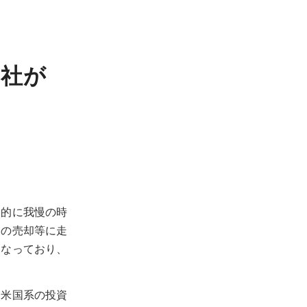
0社が
界的に我慢の時
トの売却等に走
になっており、
る米国系の投資