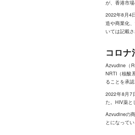
が、香港市場
2022年8
造や商業化、
いては記載さ
コロナ治
Azvudin
NRTI（核酸
ることを承認
2022年8
た。HIV薬
Azvudi
とになってい