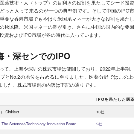
医薬技術・人（トップ）の目利きの役割を果たしてシード投
どっと入って来るのが一つの典型例です。そして中国のIPO
重要な香港市場でもやはり米国系マネーが大きな役割を果た
の秋以降、米国マネーの潮が引き、さらに中国の国内的な要
投資およびIPO市場が冬の時代に入っています。
海・深センでのIPO
って、上海や深圳の株式市場は健闘しており、2022年上半期
プとNo.2の地位を占めるに至りました。医薬分野ではこの上
しました。株式市場別の内訳は下記の通りです。
IPOを果たした医
ChiNext
10社
Science&Technology Innovation Board
9社