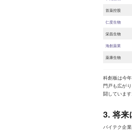
首薬控股
仁度生物
栄昌生物
海創薬業
薬康生物
科創板は今年
門戸も広がり
闘しています
3. 将
バイテク企業