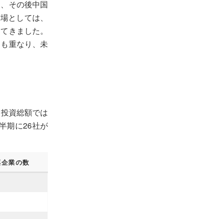
資、その後中国
市場としては、
してきました。
因も重なり、未
、投資総額では
半期に26社が
薬企業の数