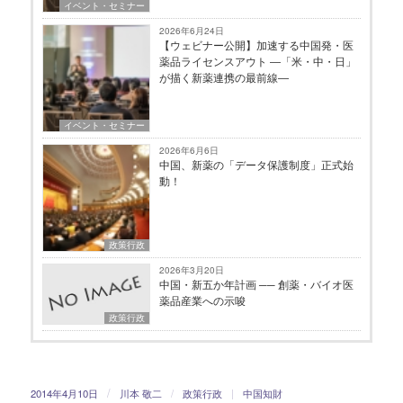
イベント・セミナー
2026年6月24日
【ウェビナー公開】加速する中国発・医
薬品ライセンスアウト ―「米・中・日」
が描く新薬連携の最前線―
イベント・セミナー
2026年6月6日
中国、新薬の「データ保護制度」正式始
動！
政策行政
2026年3月20日
中国・新五か年計画 ── 創薬・バイオ医
薬品産業への示唆
政策行政
/
2014年4月10日
川本 敬二
/
政策行政
|
中国知財