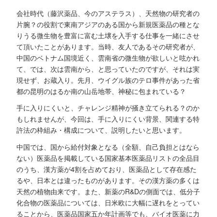
会社時代（藤沢薬品、今のアステラス）、天然物の研究者の
片腕？の役割で東南アジアのある国から新規医薬品の種とな
りうる微生物を豊富に富む土壌を入手する仕事を一緒にさせ
て頂いたことがあります。当時、友人であるその研究者が、
中国のベトナム国境近く、雲南省の微生物が欲しいと呟かれ
て、では、次は雲南から、と思っていたのですが、それは実
現せず、お蔵入り。先月、ウイグル族のテロ事件があった省
都の昆明のはるか南の山岳地帯、神秘に包まれている？
手に入りにくいと、チャレンジ精神が掻き立てられる？のか
もしれませんが、今回は、手に入りにくい背景、関連する特
許法の枠組み・構成について、説明したいと思います。
中国では、国から給付対象となる（全額、自己負担とはなら
ない）医薬品を掲載している国家基本医薬品リストの全品目
のうち、漢方薬が4割を占めており、医薬品として存在感た
るや、日本とは違ったものがあります。その漢方薬の多くは
天然の植物由来です。また、新薬のR&Dの側面では、低分子
化合物の医薬品については、日米欧に大幅に遅れをとってい
ることから、医薬品国家五か年計画等でも、バイオ医薬に力