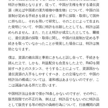
特許が無効となります。従って、中国が主権を有する遺伝資
源（例えば中国産の漢方植物や微生物）について、中国の法
規制が定める手続きを踏まずに、勝手に採取・取得して国外
に持ち出し、それを用いて研究し、そのことによって生まれ
た発明について、中国に特許を出願したとしても、特許は認
められません。また、たとえ特許が成立したとしても、爾後
に、遺伝資源の採取・取得に関し、中国の法規制が定める手
続きを取っていなかったことが発覚した場合には、特許は無
効となります。
僕は、資源の拠出国と事前にきちんと話し合って、手続きを
踏んだ上で、しかも、利益配分も合意をした上で、R&Dを開
始すべきとのスタンス、そうすることによって、資源国から
遺伝資源の入手をしやすくすべき、との立場なので、中国の
特許法の構成については、違和感はあまりないのですが、こ
こは議論のある所だと思います。
中国特許法は全体で僅か76条しかないのですが、その中に、
販売段階での不正行為、例えば、特許品でもないのに特許品
として販売する等の特許の偽称行為について、行政機関の調