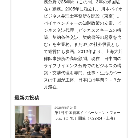
務分野で25年間（この間、3年の米国駐
在）勤務。2005年に独立し、川本バイオ
ビジネス弁理士事務所を開設（東京）。
バイオベンチャーの知財政策の立案、ビ
ジネス交渉代理（ビジネススキームの構
築、契約条件交渉、契約書等の起案を含
む）を主業務。また3社の社外役員とし
て経営にも参画。2012年より、上海大邦
律師事務所の高級顧問。現在、日中間の
ライフサイエンス分野でのビジネスの構
築・交渉代理を専門。仕事・生活のベー
スは中国が主体、日本には年間２－３か
月滞在。
最新の投稿
2026年6月24日
第1回 中国新薬イノベーション・フォー
ラム（CPIC）開催（7/22-24・上海）