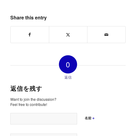
Share this entry
0
返信
返信を残す
Want to join the discussion?
Feel free to contribute!
※
名前