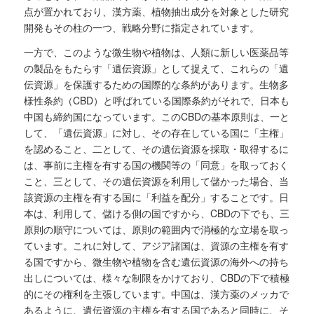
点が置かれており、漢方薬、植物抽出成分を対象とした研究
開発もその柱の一つ、戦略分野に指定されています。
一方で、このような微生物や植物は、人類に新しい医薬品等
の製品をもたらす「遺伝資源」として捉えて、これらの「遺
伝資源」を保護するための国際的な条約があります。生物多
様性条約（CBD）と呼ばれている国際条約がそれで、日本も
中国も締約国になっています。このCBDの基本原則は、一と
して、「遺伝資源」に対し、その存在している国に「主権」
を認めること、二として、その遺伝資源を採取・取得するに
は、事前に主権を有する国の機関等の「同意」を取っておく
こと、三として、その遺伝資源を利用して儲かった場合、当
該資源の主権を有する国に「利益を配分」することです。日
本は、利用して、儲ける側の国ですから、CBDの下でも、三
原則の順守については、原則の範囲内で消極的な立場を取っ
ています。これに対して、アジア諸国は、資源の主権を有す
る国ですから、微生物や植物を含む遺伝資源の海外への持ち
出しについては、様々な制限をかけており、CBDの下で積極
的にその権利を主張しています。中国は、漢方薬のメッカで
あるように、遺伝資源の主権を有する国であると同時に、そ