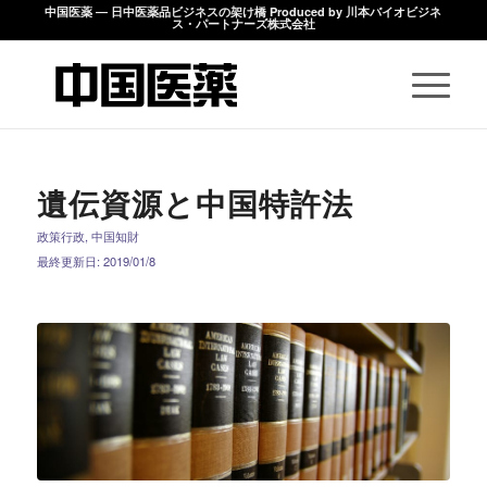
中国医薬 ― 日中医薬品ビジネスの架け橋 Produced by 川本バイオビジネ
ス・パートナーズ株式会社
遺伝資源と中国特許法
政策行政
,
中国知財
最終更新日: 2019/01/8