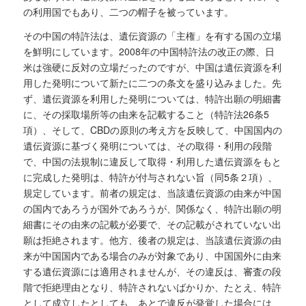
の利用国でもあり、二つの帽子を被っています。
その中国の特許法は、遺伝資源の「主権」を有する国の立場
を鮮明にしています。2008年の中国特許法の改正の際、日
米は強硬に反対の立場だったのですが、中国は遺伝資源を利
用した発明について新たに二つの条文を盛り込みました。先
ず、遺伝資源を利用した発明については、特許出願の明細書
に、その採取場所等の由来を記載すること（特許法26条5
項）、そして、CBDの原則の考え方を反映して、中国国内の
遺伝資源に基づく発明については、その取得・利用の段階
で、中国の法規制に違反して取得・利用した遺伝資源をもと
に完成した発明は、特許が付与されない旨（同5条２項）、
規定しています。前者の規定は、当該遺伝資源の由来が中国
の国内であろうが国外であろうが、関係なく、特許出願の明
細書にその由来の記載が必要で、その記載がされていない出
願は拒絶されます。他方、後者の規定は、当該遺伝資源の由
来が中国国内である場合のみが対象であり、中国国外に由来
する遺伝資源には適用されませんが、その違反は、審査の段
階で拒絶理由となり、特許されないばかりか、たとえ、特許
として成立したとしても、あとで違反が発覚した場合には、