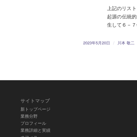
上記のリスト
起源の伝統的
生して６－７
/
2023年5月20日
川本 敬二
サイトマップ
新トップページ
業務分野
プロフィール
業務詳細と実績