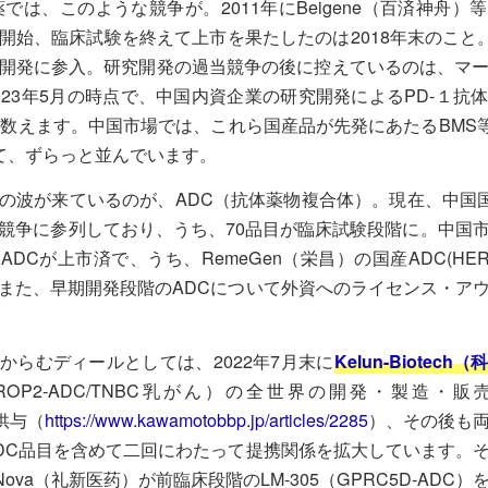
薬では、このような競争が。2011年にBeigene（百済神舟）
開始、臨床試験を終えて上市を果たしたのは2018年末のこと。
開発に参入。研究開発の過当競争の後に控えているのは、マ
023年5月の時点で、中国内資企業の研究開発によるPD-１抗
を数えます。中国市場では、これら国産品が先発にあたるBMS等
て、ずらっと並んでいます。
の波が来ているのが、ADC（抗体薬物複合体）。現在、中国国
競争に参列しており、うち、70品目が臨床試験段階に。中国
DCが上市済で、うち、RemeGen（栄昌）の国産ADC(HER
また、早期開発段階のADCについて外資へのライセンス・ア
からむディールとしては、2022年7月末に
Kelun-Biotech
（
（TROP2-ADC/TNBC乳がん）の全世界の開発・製造・
に供与（
https://www.kawamotobbp.jp/articles/2285
）、その後も
DC品目を含めて二回にわたって提携関係を拡大しています。
Nova（礼新医药）が前臨床段階のLM-305（GPRC5D-ADC