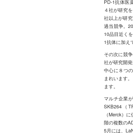
PD-1抗体医
４社が研究を
社以上が研究
過当競争。2
10品目近く
1抗体に加え
その次に競争
社が研究開発
中心に８つのA
まれいます。
ます。
マルチ企業が
SKB264
（Merck）
階の複数のA
5月には、La