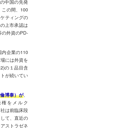
等の中国の先発
この間、100
ーケティングの
体の上市承認は
の外資のPD-
内企業の110
市場には外資を
2)の１品目含
ウトが続いてい
科倫博泰）
が
、
販売権をメルク
両社は前臨床段
そして、直近の
）をアストラゼネ