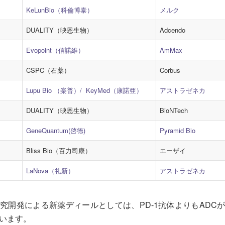
KeLunBio（科倫博泰）
メルク
DUALITY（映恩生物）
Adcendo
Evopoint（信諾維）
AmMax
CSPC（石薬）
Corbus
Lupu Bio （楽普）/ KeyMed（康諾亜）
アストラゼネカ
DUALITY（映恩生物）
BioNTech
GeneQuantum(啓徳)
Pyramid Bio
Bliss Bio（百力司康）
エーザイ
LaNova（礼新）
アストラゼネカ
究開発による新薬ディールとしては、PD-1抗体よりもADC
います。