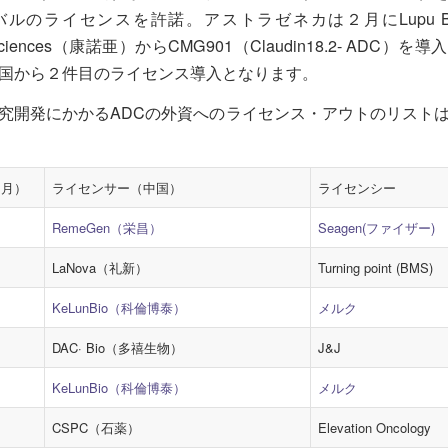
ルのライセンスを許諾。アストラゼネカは２月にLupu Bi
iosciences（康諾亜）からCMG901（Claudin18.2- ADC）
国から２件目のライセンス導入となります。
究開発にかかるADCの外資へのライセンス・アウトのリスト
・月）
ライセンサー（中国）
ライセンシー
RemeGen（栄昌）
Seagen(ファイザー)
LaNova（礼新）
Turning point (BMS)
KeLunBio（科倫博泰）
メルク
DAC· Bio（多禧生物）
J&J
KeLunBio（科倫博泰）
メルク
CSPC（石薬）
Elevation Oncology