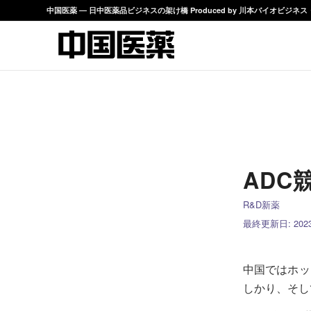
中国医薬 ― 日中医薬品ビジネスの架け橋 Produced by 川本バイオビジ
ADC
R&D新薬
最終更新日: 2023/
中国ではホッ
しかり、そし