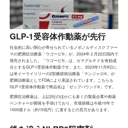
GLP-1受容体作動薬が先行
社会的に高い関心が寄せられているノボノルディスクファー
マの肥満症治療薬「ウゴービ®」が、2024年２月22日国内で
発売されました。「ウゴービ®」は、セマグルチドを有効成
分とするGLP-1受容体作動薬です。また、2023年11月8日に
は米イーライリリーの2型糖尿病治療薬「マンジャロ®」が
肥満治療薬としてFDAにより承認されています。こちらも
GLP-1受容体作動薬で商品名は「ゼップバウンド®」です。
肥満症治療薬は、上記2社のほかにも多くの製薬企業や創薬
ベンチャーが開発を手掛けており、市場規模は今後10年で
1000億ドル（約15兆円）に達するとの見方があります。