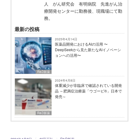
人 がん研究会 有明病院 先進がん治
療開発センターに勤務後、現職場にて勤
務。
最新の投稿
2025年4月14日
医薬品開発におけるAIの活用 〜
DeepSeekから見た新たなAIイノベーシ
ョンへの活用〜
R&D新薬
2024年4月8日
体重減少が非臨床で確認されている開発
品 ～肥満症治療薬「ウゴービ®」日本で
発売～
R&D新薬
/
2024年4月8日
村田正弘
/
R&D新薬