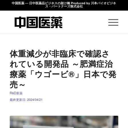
中国医薬 ― 日中医薬品ビジネスの架け橋 Produced by 川本バイオビジネ
ス・パートナーズ株式会社
体重減少が非臨床で確認さ
れている開発品 ～肥満症治
療薬「ウゴービ®」日本で発
売～
R&D新薬
最終更新日: 2024/04/21