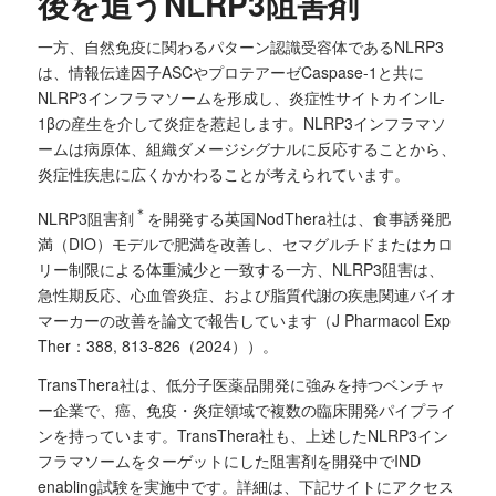
後を追うNLRP3阻害剤
一方、自然免疫に関わるパターン認識受容体であるNLRP3
は、情報伝達因子ASCやプロテアーゼCaspase-1と共に
NLRP3インフラマソームを形成し、炎症性サイトカインIL-
1βの産生を介して炎症を惹起します。NLRP3インフラマソ
ームは病原体、組織ダメージシグナルに反応することから、
炎症性疾患に広くかかわることが考えられています。
＊
NLRP3阻害剤
を開発する英国NodThera社は、食事誘発肥
満（DIO）モデルで肥満を改善し、セマグルチドまたはカロ
リー制限による体重減少と一致する一方、NLRP3阻害は、
急性期反応、心血管炎症、および脂質代謝の疾患関連バイオ
マーカーの改善を論文で報告しています（J Pharmacol Exp
Ther：388, 813-826（2024））。
TransThera社は、低分子医薬品開発に強みを持つベンチャ
ー企業で、癌、免疫・炎症領域で複数の臨床開発パイプライ
ンを持っています。TransThera社も、上述したNLRP3イン
フラマソームをターゲットにした阻害剤を開発中でIND
enabling試験を実施中です。詳細は、下記サイトにアクセス