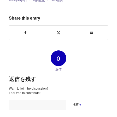
Share this entry
0
返信
返信を残す
Want to join the discussion?
Feel free to contribute!
※
名前