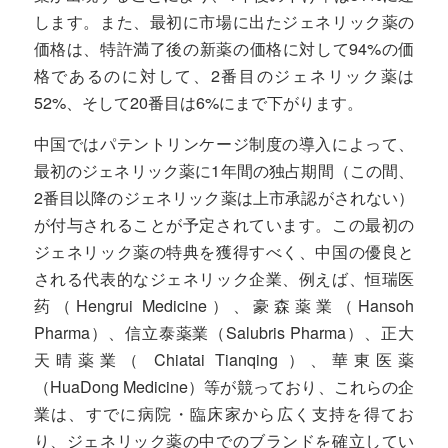
します。また、最初に市場に出たジェネリック薬の
価格は、特許満了後の新薬の価格に対して94%の価
格であるのに対して、2番目のジェネリック薬は
52%、そして20番目は6%にまで下がります。
中国ではパテントリンケージ制度の導入によって、
最初のジェネリック薬に1年間の独占期間（この間、
2番目以降のジェネリック薬は上市承認がされない）
が付与されることが予定されています。この最初の
ジェネリック薬の特典を獲得すべく、中国の優良と
される代表的なジェネリック企業、例えば、恒瑞医
药（Hengrui Medicine）、豪森薬業（Hansoh
Pharma）、信立泰薬業（Salubris Pharma）、正大
天晴薬業（ Chiatai Tianqing ）、華東医薬
（HuaDong Medicine）等が競っており、これらの企
業は、すでに病院・臨床家から広く支持を得てお
り、ジェネリック薬の中でのブランドを確立してい