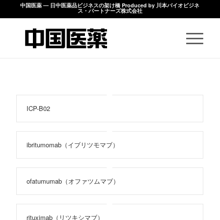
中国医薬 ― 日中医薬品ビジネスの架け橋 Produced by 川本バイオビジネ
ス・パートナーズ株式会社
ICP-B02
ibritumomab（イブリツモマブ）
ofatumumab（オファツムマブ）
rituximab（リツキシマブ）